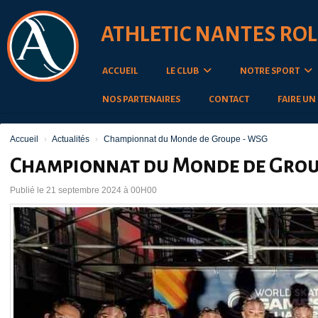
Panneau de gestion des cookies
ATHLETIC NANTES ROL
ACCUEIL
LE CLUB
NOTRE SPORT
NOS PARTENAIRES
CONTACT
FAIRE UN
Accueil
Actualités
Championnat du Monde de Groupe - WSG
Championnat du Monde de Grou
Publié le 21 septembre 2024 à 00H00