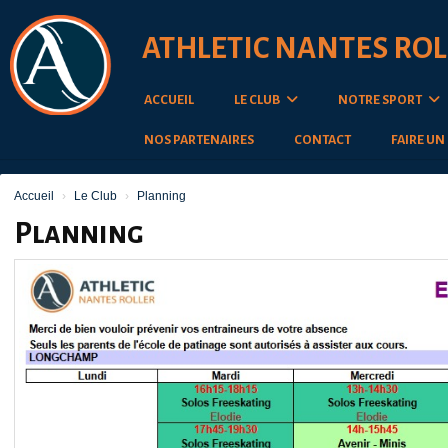
Panneau de gestion des cookies
ATHLETIC NANTES ROL
ACCUEIL
LE CLUB
NOTRE SPORT
NOS PARTENAIRES
CONTACT
FAIRE UN
Accueil
Le Club
Planning
Planning