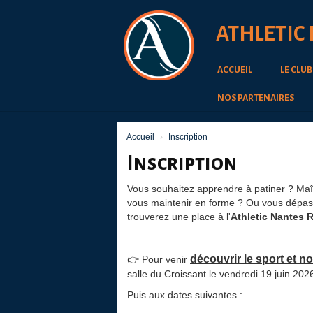
*
Panneau de gestion des cookies
ATHLETIC
*
*
ACCUEIL
LE CLU
*
NOS PARTENAIRES
Accueil
Inscription
Inscription
Vous souhaitez apprendre à patiner ? Maît
vous maintenir en forme ? Ou vous dépasser
trouverez une place à l'
Athletic Nantes R
découvrir le sport et no
👉 Pour venir
salle du Croissant le vendredi 19 juin 202
Puis aux dates suivantes :